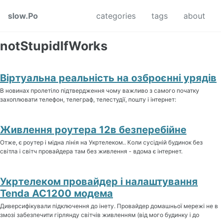
Skip to primary navigation
Skip to content
Skip to footer
slow.Po
categories
tags
about
notStupidIfWorks
Віртуальна реальність на озброєнні урядів
В новинах пролетіло підтвердження чому важливо з самого початку
захоплювати телефон, телеграф, телестудії, пошту і інтернет:
Живлення роутера 12в безперебійне
Отже, є роутер і мідна лінія на Укртелеком.. Коли сусідній будинок без
світла і світч провайдера там без живлення - вдома є інтернет.
Укртелеком провайдер і налаштування
Tenda AC1200 модема
Диверсифікували підключення до інету. Провайдер домашньої мережі не в
змозі забезпечити гірлянду світчів живленням (від мого будинку і до