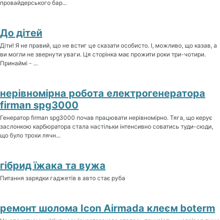
провайдерського бар...
До дітей
Діти! Я не правий, що не встиг це сказати особисто. І, можливо, що казав, а
ви могли не звернути уваги. Ця сторінка має прожити роки три-чотири.
Принаймі - ...
нерівномірна робота електрогенератора
firman spg3000
Генератор firman spg3000 почав працювати нерівномірно. Тяга, що керує
заслонкою карбюратора стала настільки інтенсивно соватись туди-сюди,
що було трохи лячн...
гібрид їжака та вужа
Питання зарядки гаджетів в авто стає руба
ремонт шолома Icon Airmada клеєм boterm