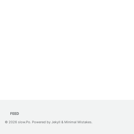
FEED
© 2026
slow.Po
. Powered by
Jekyll
&
Minimal Mistakes
.