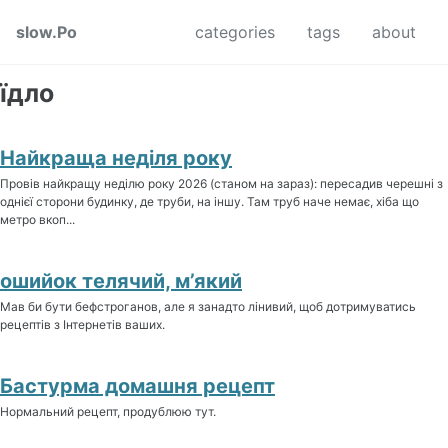
Skip to primary navigation
Skip to content
Skip to footer
slow.Po
categories
tags
about
їдло
Найкраща неділя року
Провів найкращу неділю року 2026 (станом на зараз): пересадив черешні з
однієї сторони будинку, де труби, на іншу. Там труб наче немає, хіба що
метро вкоп...
ошийок телячий, м’який
Мав би бути бефстроганов, але я занадто лінивий, щоб дотримуватись
рецептів з Інтернетів ваших.
Бастурма домашня рецепт
Нормальний рецепт, продублюю тут.