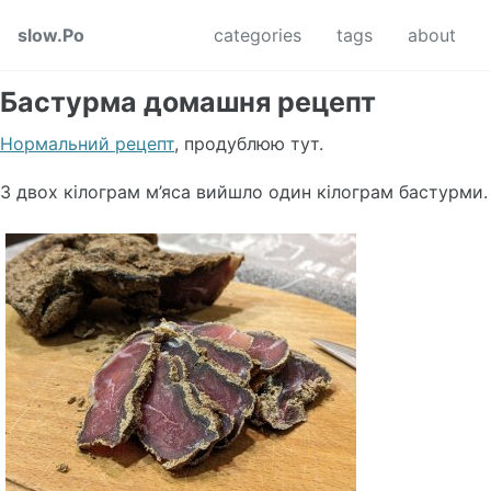
Skip to primary navigation
Skip to content
Skip to footer
slow.Po
categories
tags
about
Бастурма домашня рецепт
Нормальний рецепт
, продублюю тут.
З двох кілограм м’яса вийшло один кілограм бастурми.