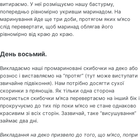
витираємо. У неї розміщуємо нашу бастурму,
попередньо рівномірно укривши маринадом. На
маринування йде ще три доби, протягом яких м’ясо
слід перевертати, щоб маринад облягав його
рівномірно від краю до краю.
День восьмий.
Викладаємо наші промариновані скибочки на деко або
рознос і виставляємо на “протяг” (тут може виступати
звичайне підвіконня). Нам потрібно досягти сухої
скоринки з прянощів. Як тільки одна сторона
покриється скибочки м’яса перевертаємо на інший бік і
прокручуємо до тих пір поки м’ясо не стане однаково
красивим зі всіх сторін. Зазвичай, таке “висушування”
займає два дні.
Викладання на деко призвело до того, що м’ясо, попри