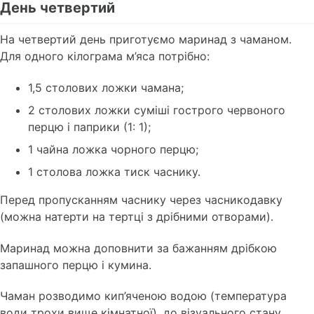
День четвертий
На четвертий день приготуємо маринад з чаманом.
Для одного кілограма м’яса потрібно:
1,5 столових ложки чамана;
2 столових ложки суміші гострого червоного
перцю і паприки (1: 1);
1 чайна ложка чорного перцю;
1 столова ложка тиск часнику.
Перед пропусканням часнику через часникодавку
(можна натерти на тертці з дрібними отворами).
Маринад можна доповнити за бажанням дрібкою
запашного перцю і кумина.
Чаман розводимо кип’яченою водою (температура
води трохи вище кімнатної), до візуального стану