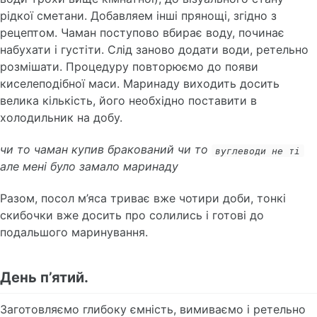
рідкої сметани. Добавляем інші прянощі, згідно з
рецептом. Чаман поступово вбирає воду, починає
набухати і густіти. Слід заново додати води, ретельно
розмішати. Процедуру повторюємо до появи
киселеподібної маси. Маринаду виходить досить
велика кількість, його необхідно поставити в
холодильник на добу.
чи то чаман купив бракований чи то
вуглеводи не ті
але мені було замало маринаду
Разом, посол м’яса триває вже чотири доби, тонкі
скибочки вже досить про солились і готові до
подальшого маринування.
День п’ятий.
Заготовляємо глибоку ємність, вимиваємо і ретельно