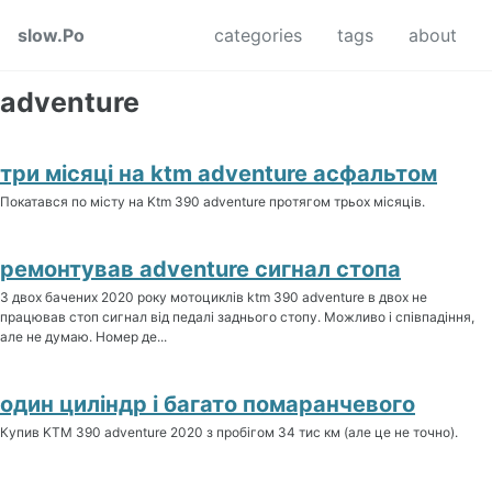
Skip to primary navigation
Skip to content
Skip to footer
slow.Po
categories
tags
about
adventure
три місяці на ktm adventure асфальтом
Покатався по місту на Ktm 390 adventure протягом трьох місяців.
ремонтував adventure сигнал стопа
З двох бачених 2020 року мотоциклів ktm 390 adventure в двох не
працював стоп сигнал від педалі заднього стопу. Можливо і співпадіння,
але не думаю. Номер де...
один циліндр і багато помаранчевого
Купив KTM 390 adventure 2020 з пробігом 34 тис км (але це не точно).