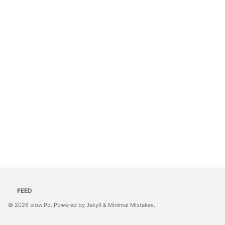
FEED
© 2026
slow.Po
. Powered by
Jekyll
&
Minimal Mistakes
.