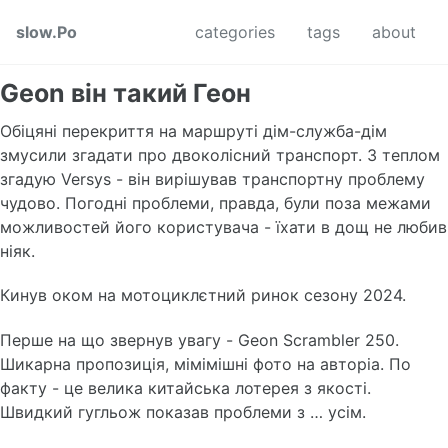
Skip to primary navigation
Skip to content
Skip to footer
slow.Po
categories
tags
about
Geon він такий Геон
Обіцяні перекриття на маршруті дім-служба-дім
змусили згадати про двоколісний транспорт. З теплом
згадую Versys - він вирішував транспортну проблему
чудово. Погодні проблеми, правда, були поза межами
можливостей його користувача - їхати в дощ не любив
ніяк.
Кинув оком на мотоциклєтний ринок сезону 2024.
Перше на що звернув увагу - Geon Scrambler 250.
Шикарна пропозиція, мімімішні фото на авторіа. По
факту - це велика китайська лотерея з якості.
Швидкий гугльож показав проблеми з … усім.