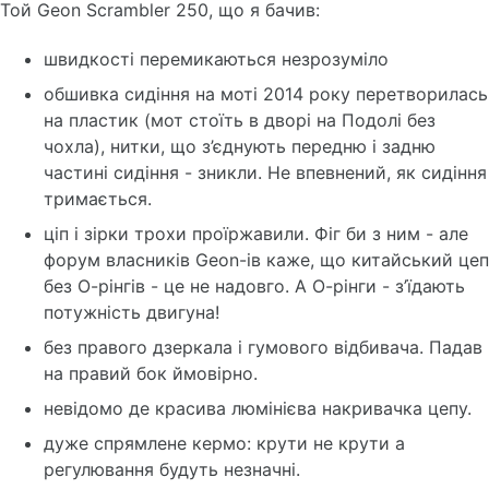
Той Geon Scrambler 250, що я бачив:
швидкості перемикаються незрозуміло
обшивка сидіння на моті 2014 року перетворилась
на пластик (мот стоїть в дворі на Подолі без
чохла), нитки, що з’єднують передню і задню
частині сидіння - зникли. Не впевнений, як сидіння
тримається.
ціп і зірки трохи проїржавили. Фіг би з ним - але
форум власників Geon-ів каже, що китайський цеп
без О-рінгів - це не надовго. А О-рінги - з’їдають
потужність двигуна!
без правого дзеркала і гумового відбивача. Падав
на правий бок ймовірно.
невідомо де красива люмінієва накривачка цепу.
дуже спрямлене кермо: крути не крути а
регулювання будуть незначні.