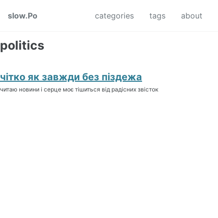
Skip to primary navigation
Skip to content
Skip to footer
slow.Po
categories
tags
about
politics
чітко як завжди без піздежа
читаю новини і серце моє тішиться від радісних звісток