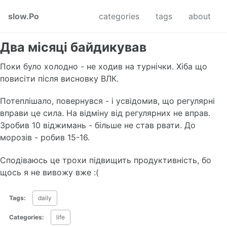
Skip to primary navigation
Skip to content
Skip to footer
slow.Po
categories
tags
about
Два місяці байдикував
Поки було холодно - не ходив на турнічки. Хіба що
повисіти після висновку ВЛК.
Потеплішало, повернувся - і усвідомив, що регулярні
вправи це сила. На відміну від регулярних не вправ.
Зробив 10 віджимань - більше не став рвати. До
морозів - робив 15-16.
Сподіваюсь це трохи підвищить продуктивність, бо
щось я не вивожу вже :(
Tags:
daily
Categories:
life