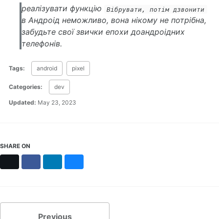
реалізувати функцію
Вібрувати, потім дзвонити
в Андроід неможливо, вона нікому не потрібна,
забудьте свої звички епохи доандроідних
телефонів.
Tags:
android
pixel
Categories:
dev
Updated:
May 23, 2023
SHARE ON
X
Facebook
LinkedIn
Bluesky
Previous