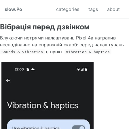
Skip to primary navigation
Skip to content
Skip to footer
slow.Po
categories
tags
about
Вібрація перед дзвінком
Блукаючи нетрями налаштувань Pixel 4a натрапив
несподіванно на справжній скарб: серед налаштувань
є пункт
Sounds & vibration
Vibration & haptics