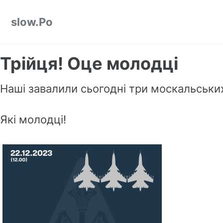
Skip to primary navigation
Skip to content
Skip to footer
slow.Po
Трійця! Оце молодці
Наші завалили сьогодні три москальськи
Які молодці!