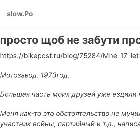
Skip to primary navigation
Skip to content
Skip to footer
slow.Po
просто щоб не забути пр
https://bikepost.ru/blog/75284/Mne-17-let
Мотозавод. 1973год.
Большая часть моих друзей уже ездили 
Меня как-то это обстоятельство не мучил
участник войны, партийный и т.д., напис