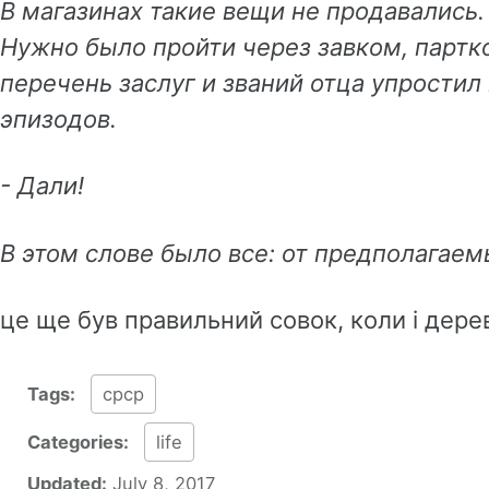
В магазинах такие вещи не продавались.
Нужно было пройти через завком, партк
перечень заслуг и званий отца упростил
эпизодов.
- Дали!
В этом слове было все: от предполагае
це ще був правильний совок, коли і дерев
Tags:
срср
Categories:
life
Updated:
July 8, 2017