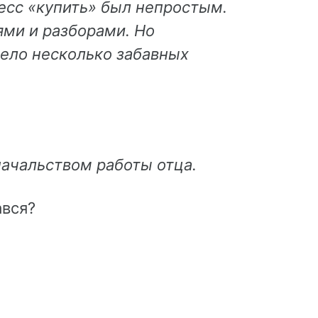
цесс «купить» был непростым.
ями и разборами.
Но
мело несколько забавных
начальством работы отца.
ався?