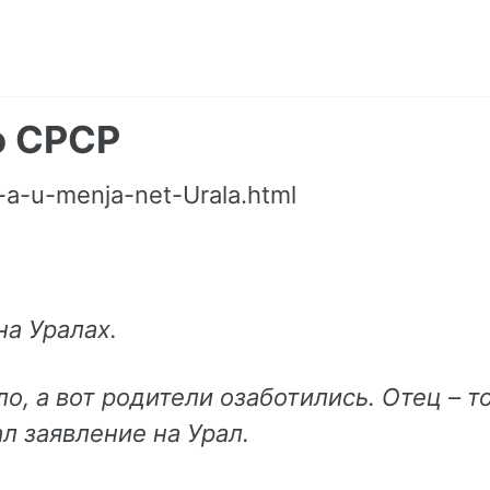
о СРСР
-a-u-menja-net-Urala.html
на Уралах.
о, а вот родители озаботились.
Отец – т
ал заявление на Урал.