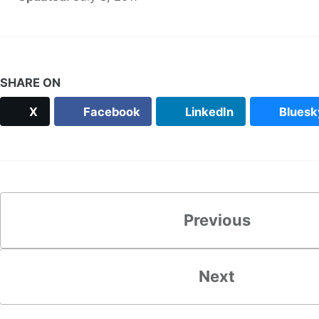
SHARE ON
X
Facebook
LinkedIn
Bluesk
Previous
Next